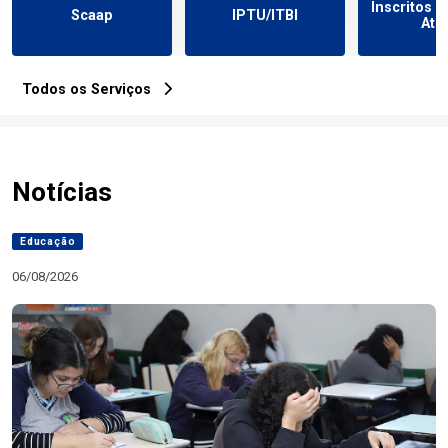
Inscritos 
Scaap
IPTU/ITBI
Ativ
Todos os Serviços
Notícias
Educação
06/08/2026