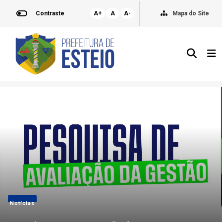
Contraste
A+
A
A-
Mapa do Site
Notícias