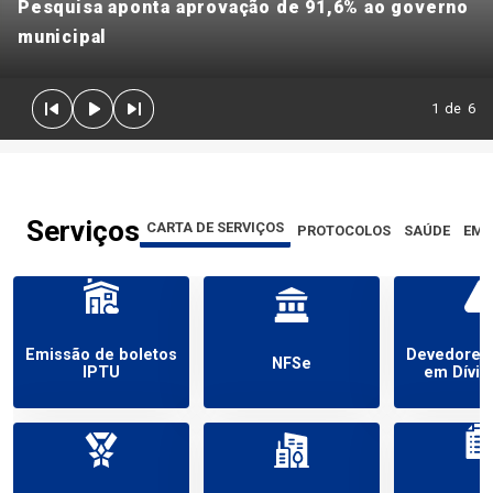
Pesquisa aponta aprovação de 91,6% ao governo
municipal
1
de
6
Serviços
CARTA DE SERVIÇOS
PROTOCOLOS
SAÚDE
EMP
Emissão de boletos
Devedores
NFSe
IPTU
em Dívid