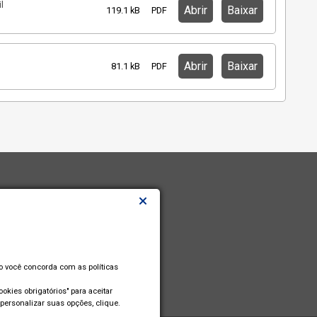
l
Abrir
Baixar
119.1 kB
PDF
Abrir
Baixar
81.1 kB
PDF
so você concorda com as políticas
okies obrigatórios" para aceitar
personalizar suas opções, clique.