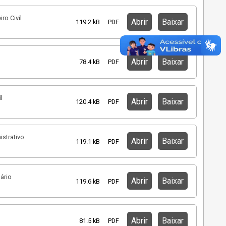
ro Civil
Abrir
Baixar
119.2 kB
PDF
Abrir
Baixar
78.4 kB
PDF
l
Abrir
Baixar
120.4 kB
PDF
istrativo
Abrir
Baixar
119.1 kB
PDF
ário
Abrir
Baixar
119.6 kB
PDF
Abrir
Baixar
81.5 kB
PDF