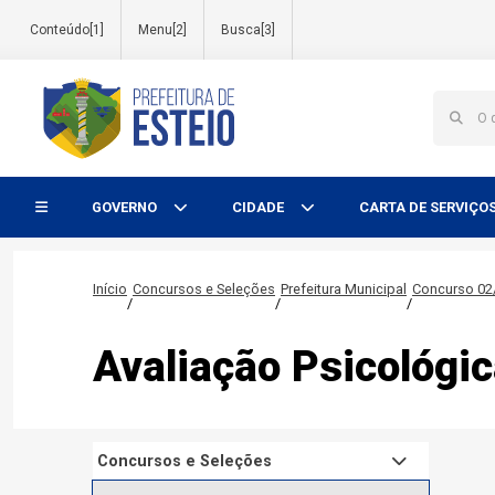
Conteúdo[1]
Menu[2]
Busca[3]
Início do menu
GOVERNO
CIDADE
CARTA DE SERVIÇO
Início
Concursos e Seleções
Prefeitura Municipal
Concurso 02
/
/
/
Avaliação Psicológi
Concursos e Seleções