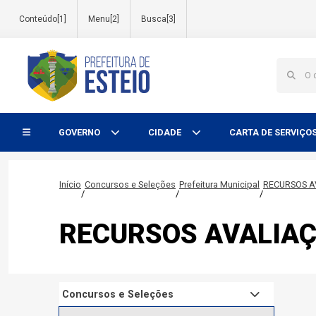
Conteúdo[1]
Menu[2]
Busca[3]
Início do menu
GOVERNO
CIDADE
CARTA DE SERVIÇO
Início
Concursos e Seleções
Prefeitura Municipal
RECURSOS A
/
/
/
RECURSOS AVALIAÇ
Concursos e Seleções