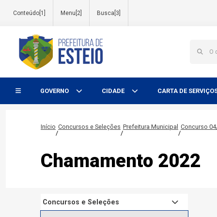
Conteúdo[1]
Menu[2]
Busca[3]
Início do menu
GOVERNO
CIDADE
CARTA DE SERVIÇO
Início
Concursos e Seleções
Prefeitura Municipal
Concurso 04
/
/
/
Chamamento 2022
Concursos e Seleções