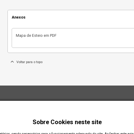
Anexos
Mapa de Esteio em PDF
Voltar para o topo
Sobre Cookies neste site
gatórios, sendo necessários para o funcionamento adequado do site. Ao fechar este avi