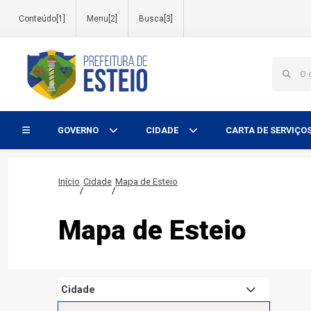
Conteúdo[1]
Menu[2]
Busca[3]
Início do menu
GOVERNO
CIDADE
CARTA DE SERVIÇO
Início
Cidade
Mapa de Esteio
/
/
Mapa de Esteio
Cidade