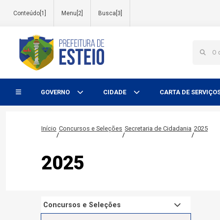
Conteúdo[1]
Menu[2]
Busca[3]
Início do menu
GOVERNO
CIDADE
CARTA DE SERVIÇO
Início
Concursos e Seleções
Secretaria de Cidadania
2025
/
/
/
2025
Concursos e Seleções